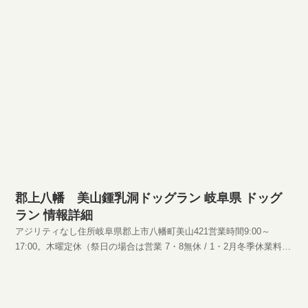
郡上八幡 美山鍾乳洞ドッグラン 岐阜県 ドッグ
ラン 情報詳細
アジリティなし住所岐阜県郡上市八幡町美山421営業時間9:00～
17:00。木曜定休（祭日の場合は営業 7・8無休 / 1・2月冬季休業料金
大人（中学生以上） 800円 子供（3才以上） 400円
HPhttp://www.miyama-gujo.jp/