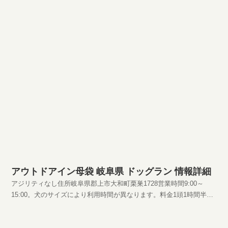
アウトドアイン母袋 岐阜県 ドッグラン 情報詳細
アジリティなし住所岐阜県郡上市大和町栗巣1728営業時間9:00～
15:00。犬のサイズにより利用時間が異なります。料金1頭1時間半
500円HPhttp://motai.hp4u.jp/