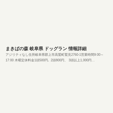
まきばの森 岐阜県 ドッグラン 情報詳細
アジリティなし住所岐阜県郡上市高鷲町鷲見2760-1営業時間9:00～
17:00 木曜定休料金1頭500円､ 2頭800円、 3頭以上1,000円
HPhttp://www.makibanomori.com/index.html