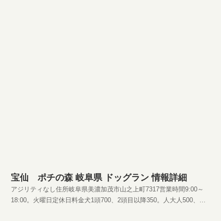
宝仙 ポチの森 岐阜県 ドッグラン 情報詳細
アジリティなし住所岐阜県美濃加茂市山之上町7317営業時間9:00～
18:00。火曜日定休日料金犬1頭700、2頭目以降350。人大人500、
小・中学生300、小学生以下無料HPhttp://pochimori.com/