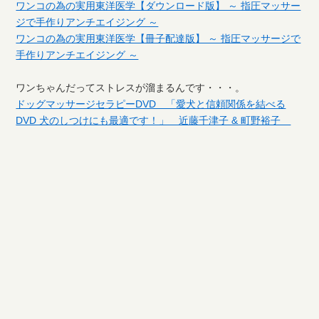
ワンコの為の実用東洋医学【ダウンロード版】 ～ 指圧マッサー
ジで手作りアンチエイジング ～
ワンコの為の実用東洋医学【冊子配達版】 ～ 指圧マッサージで
手作りアンチエイジング ～
ワンちゃんだってストレスが溜まるんです・・・。
ドッグマッサージセラピーDVD 「愛犬と信頼関係を結べる
DVD 犬のしつけにも最適です！」 近藤千津子 & 町野裕子