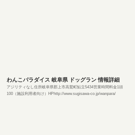
わんこパラダイス 岐阜県 ドッグラン 情報詳細
アジリティなし住所岐阜県郡上市高鷲町鮎立5434営業時間料金1頭
100（施設利用者向け）HPhttp://www.sugisawa-co.jp/wanpara/