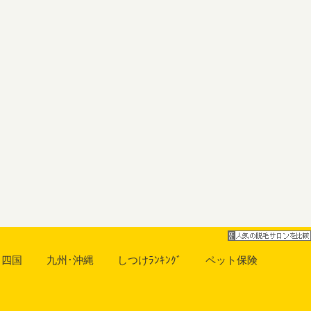
･四国
九州･沖縄
しつけﾗﾝｷﾝｸﾞ
ペット保険