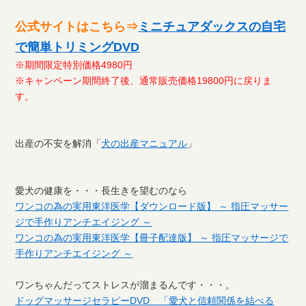
公式サイトはこちら⇒
ミニチュアダックスの自宅
で簡単トリミングDVD
※期間限定特別価格4980円
※キャンペーン期間終了後、通常販売価格19800円に戻りま
す。
出産の不安を解消「
犬の出産マニュアル
」
愛犬の健康を・・・長生きを望むのなら
ワンコの為の実用東洋医学【ダウンロード版】 ～ 指圧マッサー
ジで手作りアンチエイジング ～
ワンコの為の実用東洋医学【冊子配達版】 ～ 指圧マッサージで
手作りアンチエイジング ～
ワンちゃんだってストレスが溜まるんです・・・。
ドッグマッサージセラピーDVD 「愛犬と信頼関係を結べる