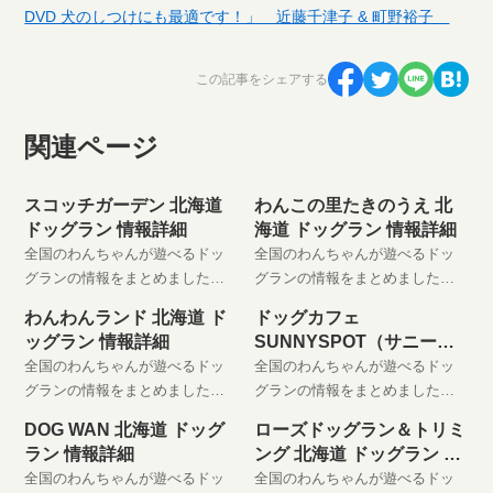
DVD 犬のしつけにも最適です！」 近藤千津子 & 町野裕子
この記事をシェアする
関連ページ
スコッチガーデン 北海道
わんこの里たきのうえ 北
ドッグラン 情報詳細
海道 ドッグラン 情報詳細
全国のわんちゃんが遊べるドッ
全国のわんちゃんが遊べるドッ
グランの情報をまとめました。
グランの情報をまとめました。
わんちゃんと楽しい時間をお過
わんちゃんと楽しい時間をお過
わんわんランド 北海道 ド
ドッグカフェ
ごしください。 是非、お気に入
ごしください。 是非、お気に入
ッグラン 情報詳細
SUNNYSPOT（サニース
りに登録してください。
りに登録してください。
ポット） 北海道 ドッグラ
全国のわんちゃんが遊べるドッ
全国のわんちゃんが遊べるドッ
ン 情報詳細
グランの情報をまとめました。
グランの情報をまとめました。
わんちゃんと楽しい時間をお過
わんちゃんと楽しい時間をお過
DOG WAN 北海道 ドッグ
ローズドッグラン＆トリミ
ごしください。 是非、お気に入
ごしください。 是非、お気に入
ラン 情報詳細
ング 北海道 ドッグラン 情
りに登録してください。
りに登録してください。
報詳細
全国のわんちゃんが遊べるドッ
全国のわんちゃんが遊べるドッ