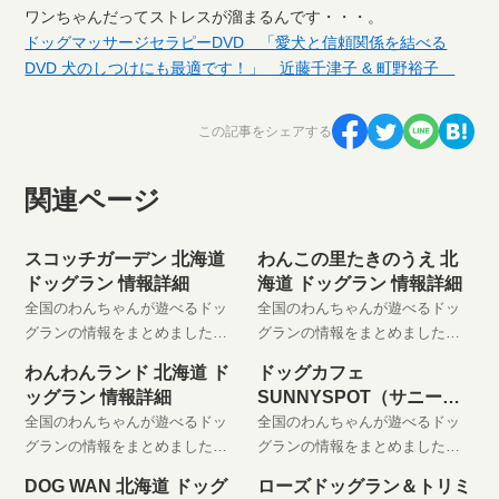
ワンちゃんだってストレスが溜まるんです・・・。
ドッグマッサージセラピーDVD 「愛犬と信頼関係を結べる
DVD 犬のしつけにも最適です！」 近藤千津子 & 町野裕子
この記事をシェアする
関連ページ
スコッチガーデン 北海道
わんこの里たきのうえ 北
ドッグラン 情報詳細
海道 ドッグラン 情報詳細
全国のわんちゃんが遊べるドッ
全国のわんちゃんが遊べるドッ
グランの情報をまとめました。
グランの情報をまとめました。
わんちゃんと楽しい時間をお過
わんちゃんと楽しい時間をお過
わんわんランド 北海道 ド
ドッグカフェ
ごしください。 是非、お気に入
ごしください。 是非、お気に入
ッグラン 情報詳細
SUNNYSPOT（サニース
りに登録してください。
りに登録してください。
ポット） 北海道 ドッグラ
全国のわんちゃんが遊べるドッ
全国のわんちゃんが遊べるドッ
ン 情報詳細
グランの情報をまとめました。
グランの情報をまとめました。
わんちゃんと楽しい時間をお過
わんちゃんと楽しい時間をお過
DOG WAN 北海道 ドッグ
ローズドッグラン＆トリミ
ごしください。 是非、お気に入
ごしください。 是非、お気に入