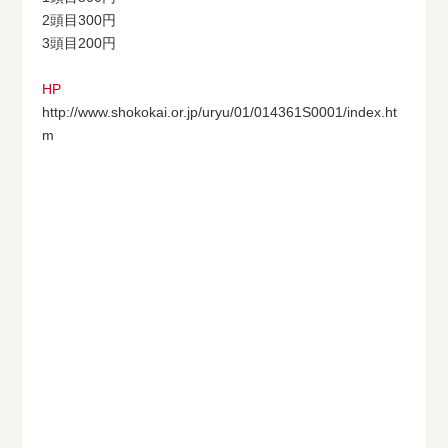
2頭目300円
3頭目200円
HP
http://www.shokokai.or.jp/uryu/01/014361S0001/index.ht
m