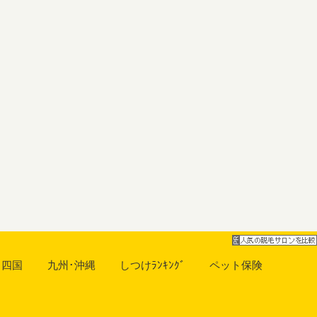
･四国
九州･沖縄
しつけﾗﾝｷﾝｸﾞ
ペット保険