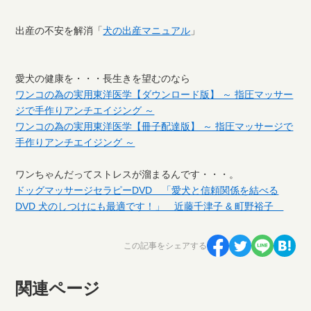
出産の不安を解消「
犬の出産マニュアル
」
愛犬の健康を・・・長生きを望むのなら
ワンコの為の実用東洋医学【ダウンロード版】 ～ 指圧マッサー
ジで手作りアンチエイジング ～
ワンコの為の実用東洋医学【冊子配達版】 ～ 指圧マッサージで
手作りアンチエイジング ～
ワンちゃんだってストレスが溜まるんです・・・。
ドッグマッサージセラピーDVD 「愛犬と信頼関係を結べる
DVD 犬のしつけにも最適です！」 近藤千津子 & 町野裕子
この記事をシェアする
関連ページ