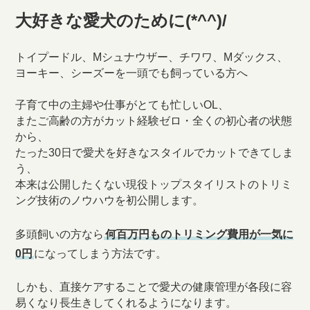
大好きな愛犬のために(*^^)/
トイプードル、Mシュナウザー、チワワ、Mダックス、
ヨーキー、シーズーを一頭でも飼っている方へ
子育て中の主婦や仕事がとても忙しいOL、
またご高齢の方がカット経験ゼロ・全くの初心者の状態
から、
たった30日で愛犬を好きなスタイルでカットできてしま
う、
本来は公開したくない現役トップスタイリストのトリミ
ング技術のノウハウを初公開します。
多頭飼いの方なら
何百万円ものトリミング費用が一気に
0円
になってしまう方法です。
しかも、直接ケアすることで愛犬の健康管理が各段に容
易くなり長生きしてくれるようになります。