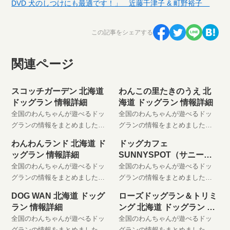
DVD 犬のしつけにも最適です！」 近藤千津子 & 町野裕子
この記事をシェアする
関連ページ
スコッチガーデン 北海道
わんこの里たきのうえ 北
ドッグラン 情報詳細
海道 ドッグラン 情報詳細
全国のわんちゃんが遊べるドッ
全国のわんちゃんが遊べるドッ
グランの情報をまとめました。
グランの情報をまとめました。
わんちゃんと楽しい時間をお過
わんちゃんと楽しい時間をお過
わんわんランド 北海道 ド
ドッグカフェ
ごしください。 是非、お気に入
ごしください。 是非、お気に入
ッグラン 情報詳細
SUNNYSPOT（サニース
りに登録してください。
りに登録してください。
ポット） 北海道 ドッグラ
全国のわんちゃんが遊べるドッ
全国のわんちゃんが遊べるドッ
ン 情報詳細
グランの情報をまとめました。
グランの情報をまとめました。
わんちゃんと楽しい時間をお過
わんちゃんと楽しい時間をお過
DOG WAN 北海道 ドッグ
ローズドッグラン＆トリミ
ごしください。 是非、お気に入
ごしください。 是非、お気に入
ラン 情報詳細
ング 北海道 ドッグラン 情
りに登録してください。
りに登録してください。
報詳細
全国のわんちゃんが遊べるドッ
全国のわんちゃんが遊べるドッ
グランの情報をまとめました。
グランの情報をまとめました。