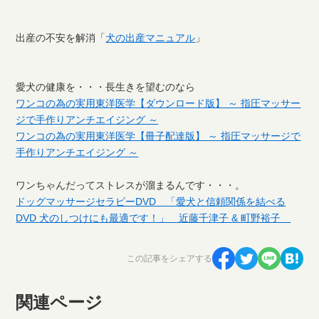
出産の不安を解消「
犬の出産マニュアル
」
愛犬の健康を・・・長生きを望むのなら
ワンコの為の実用東洋医学【ダウンロード版】 ～ 指圧マッサー
ジで手作りアンチエイジング ～
ワンコの為の実用東洋医学【冊子配達版】 ～ 指圧マッサージで
手作りアンチエイジング ～
ワンちゃんだってストレスが溜まるんです・・・。
ドッグマッサージセラピーDVD 「愛犬と信頼関係を結べる
DVD 犬のしつけにも最適です！」 近藤千津子 & 町野裕子
この記事をシェアする
関連ページ