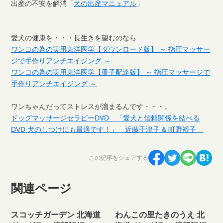
出産の不安を解消「
犬の出産マニュアル
」
愛犬の健康を・・・長生きを望むのなら
ワンコの為の実用東洋医学【ダウンロード版】 ～ 指圧マッサー
ジで手作りアンチエイジング ～
ワンコの為の実用東洋医学【冊子配達版】 ～ 指圧マッサージで
手作りアンチエイジング ～
ワンちゃんだってストレスが溜まるんです・・・。
ドッグマッサージセラピーDVD 「愛犬と信頼関係を結べる
DVD 犬のしつけにも最適です！」 近藤千津子 & 町野裕子
この記事をシェアする
関連ページ
スコッチガーデン 北海道
わんこの里たきのうえ 北