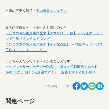
出産の不安を解消「
犬の出産マニュアル
」
愛犬の健康を・・・長生きを望むのなら
ワンコの為の実用東洋医学【ダウンロード版】 ～ 指圧マッサー
ジで手作りアンチエイジング ～
ワンコの為の実用東洋医学【冊子配達版】 ～ 指圧マッサージで
手作りアンチエイジング ～
ワンちゃんだってストレスが溜まるんです・・・。
ドッグマッサージセラピーDVD 「愛犬と信頼関係を結べる
DVD 犬のしつけにも最適です！」 近藤千津子 & 町野裕子
この記事をシェアする
関連ページ