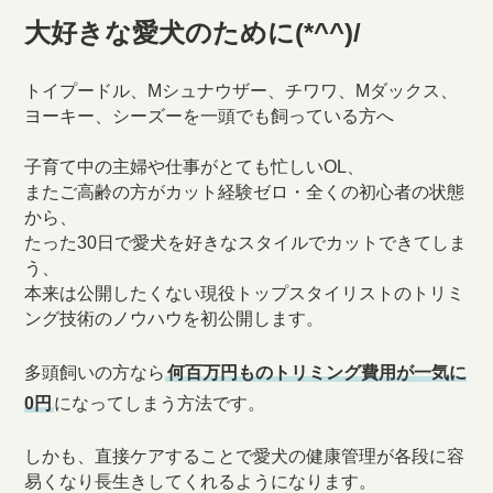
大好きな愛犬のために(*^^)/
トイプードル、Mシュナウザー、チワワ、Mダックス、
ヨーキー、シーズーを一頭でも飼っている方へ
子育て中の主婦や仕事がとても忙しいOL、
またご高齢の方がカット経験ゼロ・全くの初心者の状態
から、
たった30日で愛犬を好きなスタイルでカットできてしま
う、
本来は公開したくない現役トップスタイリストのトリミ
ング技術のノウハウを初公開します。
多頭飼いの方なら
何百万円ものトリミング費用が一気に
0円
になってしまう方法です。
しかも、直接ケアすることで愛犬の健康管理が各段に容
易くなり長生きしてくれるようになります。