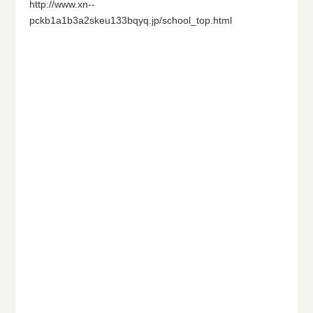
http://www.xn--
pckb1a1b3a2skeu133bqyq.jp/school_top.html