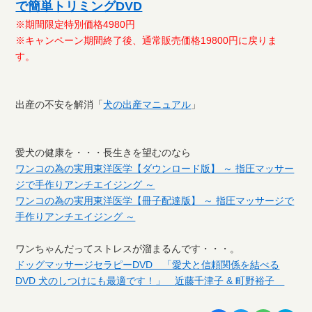
で簡単トリミングDVD
※期間限定特別価格4980円
※キャンペーン期間終了後、通常販売価格19800円に戻りま
す。
出産の不安を解消「
犬の出産マニュアル
」
愛犬の健康を・・・長生きを望むのなら
ワンコの為の実用東洋医学【ダウンロード版】 ～ 指圧マッサー
ジで手作りアンチエイジング ～
ワンコの為の実用東洋医学【冊子配達版】 ～ 指圧マッサージで
手作りアンチエイジング ～
ワンちゃんだってストレスが溜まるんです・・・。
ドッグマッサージセラピーDVD 「愛犬と信頼関係を結べる
DVD 犬のしつけにも最適です！」 近藤千津子 & 町野裕子