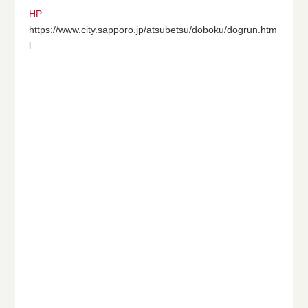
HP
https://www.city.sapporo.jp/atsubetsu/doboku/dogrun.htm
l