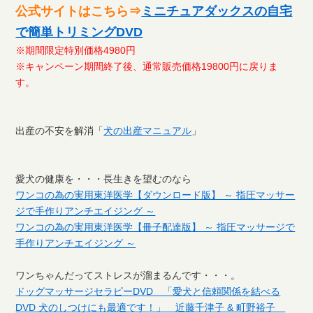
公式サイトはこちら⇒
ミニチュアダックスの自宅
で簡単トリミングDVD
※期間限定特別価格4980円
※キャンペーン期間終了後、通常販売価格19800円に戻りま
す。
出産の不安を解消「
犬の出産マニュアル
」
愛犬の健康を・・・長生きを望むのなら
ワンコの為の実用東洋医学【ダウンロード版】 ～ 指圧マッサー
ジで手作りアンチエイジング ～
ワンコの為の実用東洋医学【冊子配達版】 ～ 指圧マッサージで
手作りアンチエイジング ～
ワンちゃんだってストレスが溜まるんです・・・。
ドッグマッサージセラピーDVD 「愛犬と信頼関係を結べる
DVD 犬のしつけにも最適です！」 近藤千津子 & 町野裕子