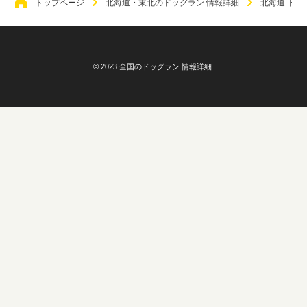
トップページ
北海道・東北のドッグラン 情報詳細
北海道 ドッ
© 2023 全国のドッグラン 情報詳細.