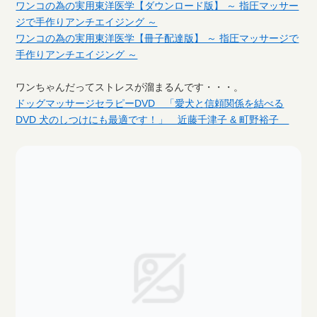
ワンコの為の実用東洋医学【ダウンロード版】 ～ 指圧マッサー
ジで手作りアンチエイジング ～
ワンコの為の実用東洋医学【冊子配達版】 ～ 指圧マッサージで
手作りアンチエイジング ～
ワンちゃんだってストレスが溜まるんです・・・。
ドッグマッサージセラピーDVD 「愛犬と信頼関係を結べる
DVD 犬のしつけにも最適です！」 近藤千津子 & 町野裕子