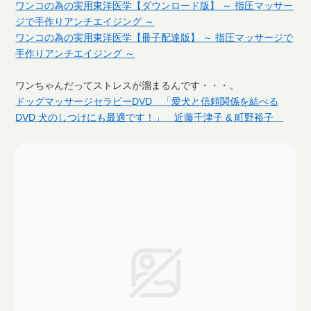
ワンコの為の実用東洋医学【ダウンロード版】 ～ 指圧マッサー
ジで手作りアンチエイジング ～
ワンコの為の実用東洋医学【冊子配達版】 ～ 指圧マッサージで
手作りアンチエイジング ～
ワンちゃんだってストレスが溜まるんです・・・。
ドッグマッサージセラピーDVD 「愛犬と信頼関係を結べる
DVD 犬のしつけにも最適です！」 近藤千津子 & 町野裕子