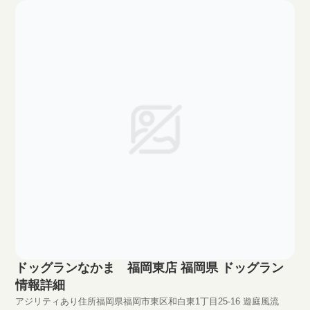
円。（それ以外に大人400円、小中学生80円の入園料が必要）
HPhttp://ww...
ドッグランなかま 福岡東店 福岡県 ドッグラン
情報詳細
アジリティあり住所福岡県福岡市東区和白東1丁目25-16 遊庭風流