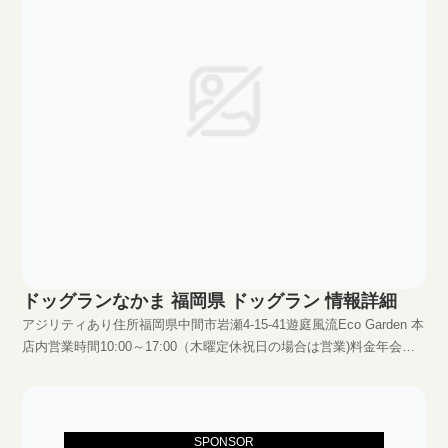
ドッグランなかま 福岡県 ドッグラン 情報詳細
アジリティあり住所福岡県中間市岩瀬4-15-41遊庭風流Eco Garden 本
店内営業時間10:00～17:00（木曜定休祝日の場合は営業)料金年会費
千円（保険料込）+使用料1頭500円（2頭目より半額250円）
HPhttp://www.yutei-furyu.co.jp/dogrun
SPONSOR