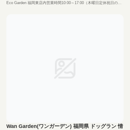
Eco Garden 福岡東店内営業時間10:00～17:00（木曜日定休祝日の場
合は営業)料金年会費千円（保険料込）+使用料1頭500円（2頭目より
半額250円）HPhttp://www.yutei-furyu.co.jp/dogr...
Wan Garden(ワンガーデン) 福岡県 ドッグラン 情