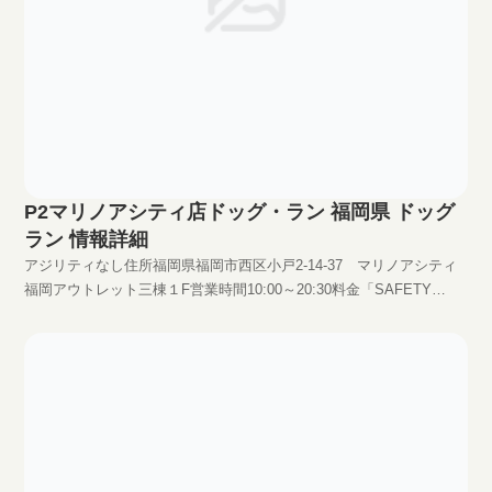
P2マリノアシティ店ドッグ・ラン 福岡県 ドッグ
ラン 情報詳細
アジリティなし住所福岡県福岡市西区小戸2-14-37 マリノアシティ
福岡アウトレット三棟１F営業時間10:00～20:30料金「SAFETY
DOG LIFE SUPPORT CARD」入会が必要。1年会費2000円
HPhttp://www.p2-pet.com/P2/facilities_serv...