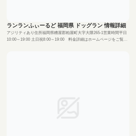
ランランふぃーるど 福岡県 ドッグラン 情報詳細
アジリティあり住所福岡県糟屋郡粕屋町大字大隈265-1営業時間平日
10:00～19:00 土日祝8:00～19:00 料金詳細はホームページをご覧下
さい。HPhttp://www1.odn.ne.jp/~caw99610/