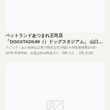
ペットランドあつまれ王司店
「DOGSTADIUM（）ドッグスタジアム」 山口県
ドッグラン 情報詳細
アジリティあり住所山口県下関市王司川端1-4-45営業時間10:00～
19:00 年末年始、お盆は休み料金大人：200 小人 ：100 犬1頭：
500。会員制度ありHPhttp://www.pet-atumare.com/