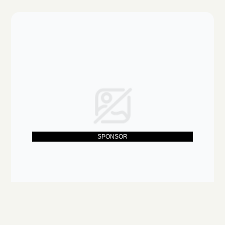
別途HPhttp://www.furemura.jp/
SPONSOR
ドッグカフェバーディ 山口県 ドッグラン 情報詳
細