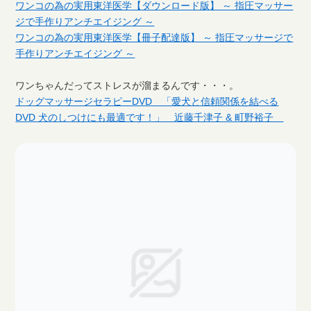
ワンコの為の実用東洋医学【ダウンロード版】 ～ 指圧マッサー
ジで手作りアンチエイジング ～
ワンコの為の実用東洋医学【冊子配達版】 ～ 指圧マッサージで
手作りアンチエイジング ～
ワンちゃんだってストレスが溜まるんです・・・。
ドッグマッサージセラピーDVD 「愛犬と信頼関係を結べる
DVD 犬のしつけにも最適です！」 近藤千津子 & 町野裕子